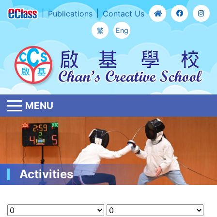
Publications
Contact Us
繁
Eng
MENU
Activities