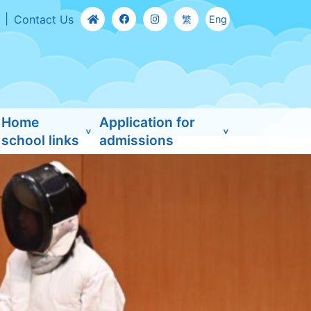
Contact Us
繁
Eng
Home
Application for
school links
admissions