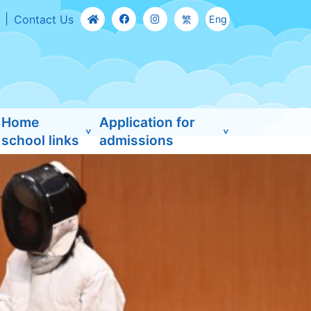
Contact Us
繁
Eng
Home
Application for
school links
admissions