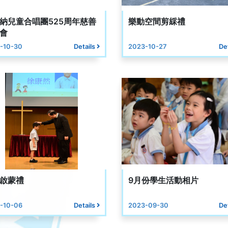
納兒童合唱團525周年慈善
樂動空間剪綵禮
會
-10-30
Details
2023-10-27
De
啟蒙禮
9月份學生活動相片
-10-06
Details
2023-09-30
De