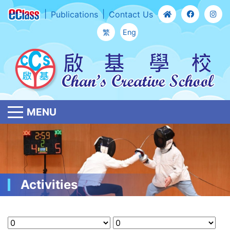
Publications
Contact Us
繁
Eng
MENU
Activities