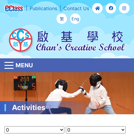
Publications
Contact Us
繁
Eng
MENU
Activities