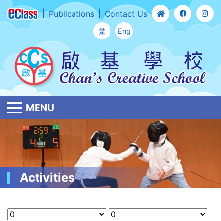
Publications
Contact Us
繁
Eng
MENU
Activities