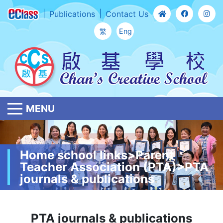
Publications
Contact Us
繁
Eng
MENU
Home school links>Parent
Teacher Association (PTA)>PTA
journals & publications
PTA journals & publications