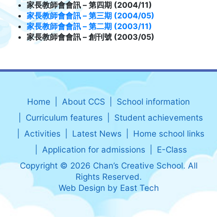
家長教師會會訊 – 第四期 (2004/11)
家長教師會會訊 – 第三期 (2004/05)
家長教師會會訊 – 第二期 (2003/11)
家長教師會會訊 – 創刊號 (2003/05)
Home
About CCS
School information
Curriculum features
Student achievements
Activities
Latest News
Home school links
Application for admissions
E-Class
Copyright © 2026 Chan’s Creative School. All
Rights Reserved.
Web Design
by
East Tech