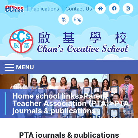
Publications
Contact Us
繁
Eng
MENU
Home school links>Parent
Teacher Association (PTA)>PTA
journals & publications
PTA journals & publications