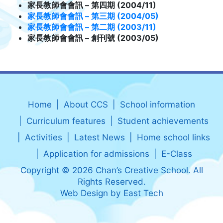
家長教師會會訊 – 第四期 (2004/11)
家長教師會會訊 – 第三期 (2004/05)
家長教師會會訊 – 第二期 (2003/11)
家長教師會會訊 – 創刊號 (2003/05)
Home
About CCS
School information
Curriculum features
Student achievements
Activities
Latest News
Home school links
Application for admissions
E-Class
Copyright © 2026 Chan’s Creative School. All
Rights Reserved.
Web Design
by
East Tech