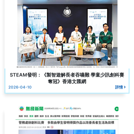
STEAM發明：《製智遊解長者吞嚥難 學童少訊創科賽
奪冠》香港文匯網
2026-04-10
詳情