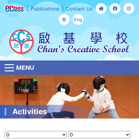
Publications
Contact Us
繁
Eng
MENU
Activities