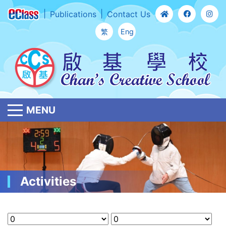
Publications
Contact Us
繁
Eng
MENU
Activities