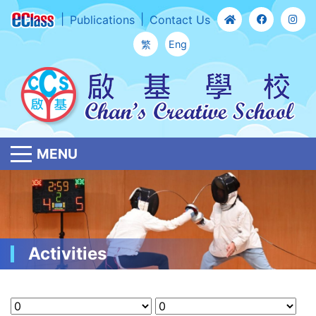
Publications
Contact Us
繁
Eng
MENU
Activities