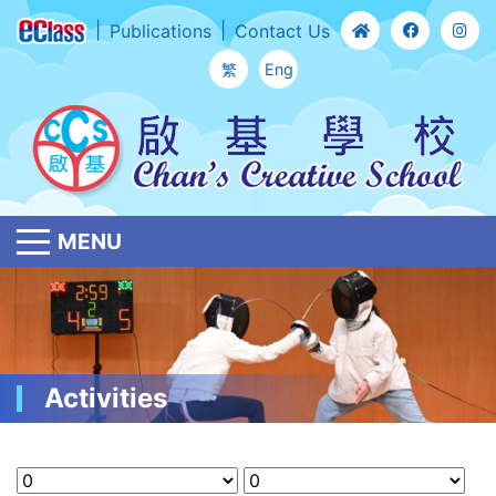
Publications
Contact Us
繁
Eng
MENU
Activities