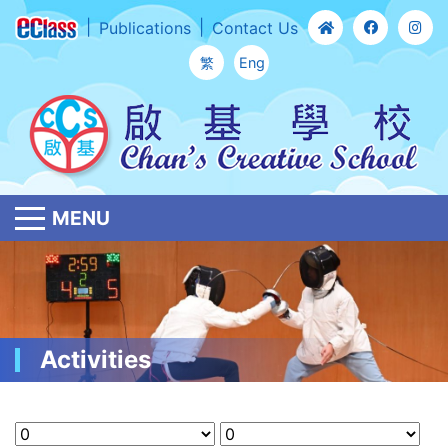
Publications
Contact Us
繁
Eng
MENU
Activities