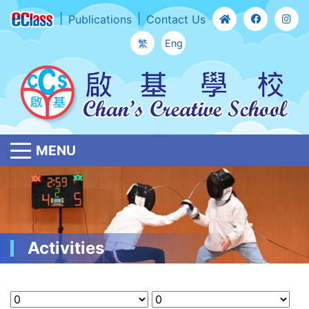
Publications
Contact Us
繁
Eng
MENU
Activities