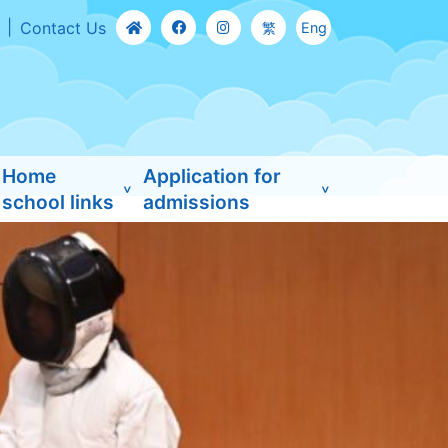
Contact Us
繁
Eng
Home
Application for
school links
admissions