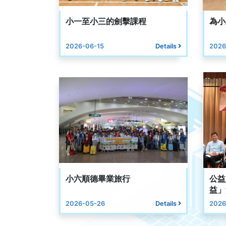
小一至小三的劍擊課程
為小
2026-06-15
Details
2026
小六順德畢業旅行
公益
益」
活動
2026-05-26
Details
2026