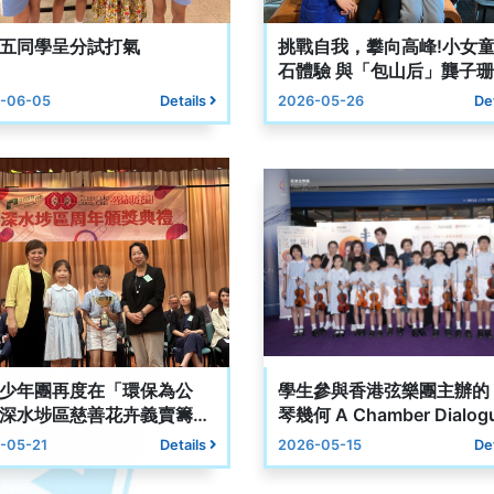
五同學呈分試打氣
挑戰自我，攀向高峰!小女
石體驗 與「包山后」龔子
-06-05
Details
2026-05-26
De
少年團再度在「環保為公
學生參與香港弦樂團主辦的
深水埗區慈善花卉義賣籌款
琴幾何 A Chamber Dialo
音樂會演出
-05-21
Details
2026-05-15
De