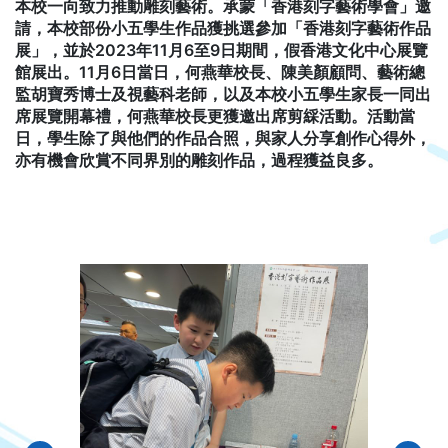
本校一向致力推動雕刻藝術。承蒙「香港刻字藝術學會」邀
請，本校部份小五學生作品獲挑選參加「香港刻字藝術作品
展」，並於2023年11月6至9日期間，假香港文化中心展覽
館展出。11月6日當日，何燕華校長、陳美顏顧問、藝術總
監胡寶秀博士及視藝科老師，以及本校小五學生家長一同出
席展覽開幕禮，何燕華校長更獲邀出席剪綵活動。活動當
日，學生除了與他們的作品合照，與家人分享創作心得外，
亦有機會欣賞不同界別的雕刻作品，過程獲益良多。