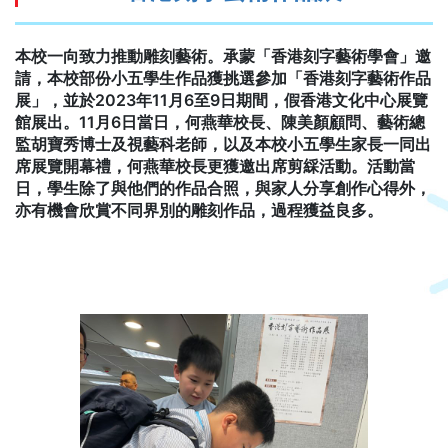
本校一向致力推動雕刻藝術。承蒙「香港刻字藝術學會」邀
請，本校部份小五學生作品獲挑選參加「香港刻字藝術作品
展」，並於2023年11月6至9日期間，假香港文化中心展覽
館展出。11月6日當日，何燕華校長、陳美顏顧問、藝術總
監胡寶秀博士及視藝科老師，以及本校小五學生家長一同出
席展覽開幕禮，何燕華校長更獲邀出席剪綵活動。活動當
日，學生除了與他們的作品合照，與家人分享創作心得外，
亦有機會欣賞不同界別的雕刻作品，過程獲益良多。