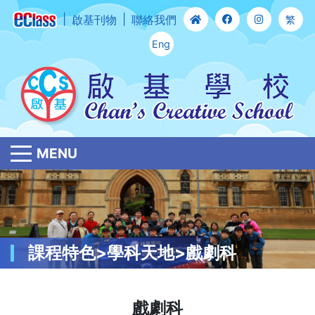
啟基刊物
聯絡我們
繁
Eng
MENU
課程特色>學科天地>戲劇科
戲劇科