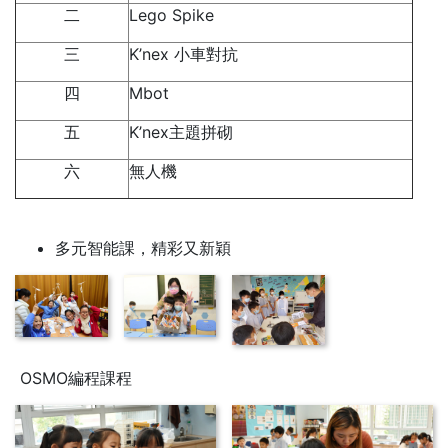
二
Lego Spike
三
K’nex 小車對抗
四
Mbot
五
K’nex主題拼砌
六
無人機
多元智能課，精彩又新穎
OSMO編程課程