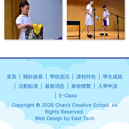
首頁
關於啟基
學校資訊
課程特色
學生成就
活動點滴
最新消息
家校聯繫
入學申請
E-Class
Copyright © 2026 Chan’s Creative School. All
Rights Reserved.
Web Design
by
East Tech