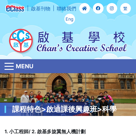
啟基刊物
聯絡我們
繁
Eng
MENU
課程特色>啟迪課後興趣班>科學
1. 小工程師/ 2. 啟基多旋翼無人機計劃