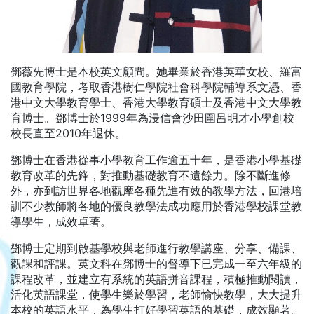
鄧薇先博士是本校英文顧問。她畢業於香港英華女校、羅富
國教育學院，考取香港樹仁學院社會科學院輔導系文憑、香
港中文大學教育學士、香港大學教育碩士及香港中文大學教
育博士。鄧博士於1999年為浸信會沙田圍呂明才小學創校
校長直至2010年退休。
鄧博士在香港從事小學教育工作逾五十年，是香港小學基礎
教育改革的先鋒，對推動基礎教育不遺餘力。除不斷進修
外，亦到訪世界各地觀摩各種先進有效的教學方法，回港培
訓不少教師將各地的優良教學法成功應用於香港學校課堂教
導學生，成效卓著。
鄧博士定期到啟基學校與老師進行教學講座、分享、備課、
觀課和評課。英文科在鄧博士的督導下已完成一至六年級的
課程改革，並建立有系統的英語拼音課程，積極推動閱讀，
活化英語課堂，使學生樂於學習，老師愉快教學，大大提升
本校的英語水平，為學生打好學習英語的基礎，成效顯著。