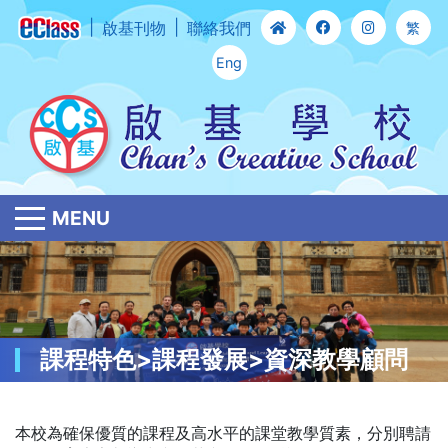
啟基刊物
聯絡我們
繁
Eng
MENU
課程特色>課程發展>資深教學顧問
本校為確保優質的課程及高水平的課堂教學質素，分別聘請