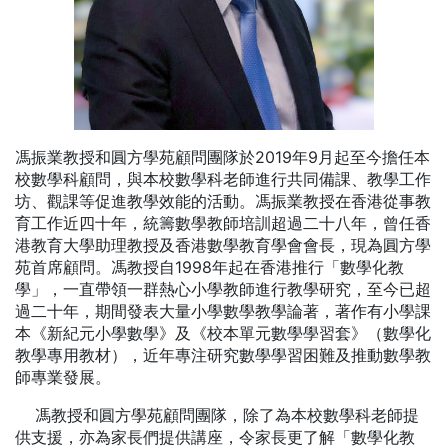
馮振業教授和圓方學苑顧問團隊於2019年9月起至今擔任本
校數學科顧問，與本校數學科老師進行共同備課、教學工作
坊、觀課等促進教學效能的活動。馮振業教授在香港從事教
育工作近四十年，統籌數學教師培訓超過二十八年，曾任香
港教育大學助理教授及香港數學教育學會會長，現為圓方學
苑首席顧問。馮教授自1998年起在香港推行「數學化教
學」，一直帶領一群熱心小學教師進行教學研究，至今已超
過二十年，期間發表大量小學數學教學論著，著作有小學課
本《新紀元小學數學》及《校本單元數學學習套》（數學化
教學專用教材），近年專注研究數學學習困難及推動數學教
師專業發展。
馮教授和圓方學苑顧問團隊，除了為本校數學科老師提
供支援，亦為家長們提供講座，令家長更了解「數學化教