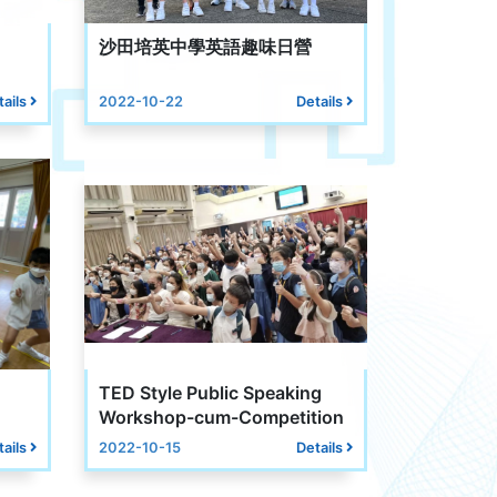
沙田培英中學英語趣味日營
tails
2022-10-22
Details
TED Style Public Speaking
Workshop-cum-Competition
tails
2022-10-15
Details