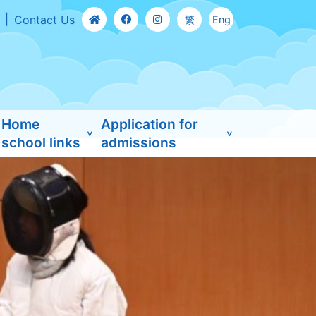
Contact Us
繁
Eng
Home
Application for
school links
admissions