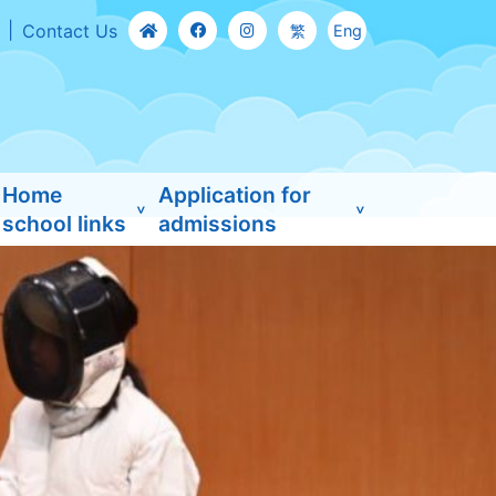
Contact Us
繁
Eng
Home
Application for
school links
admissions