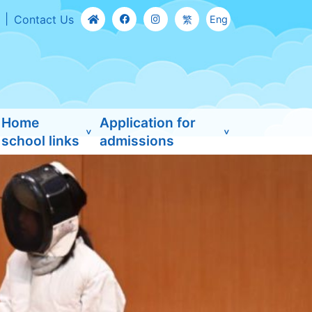
Contact Us
繁
Eng
Home
Application for
school links
admissions