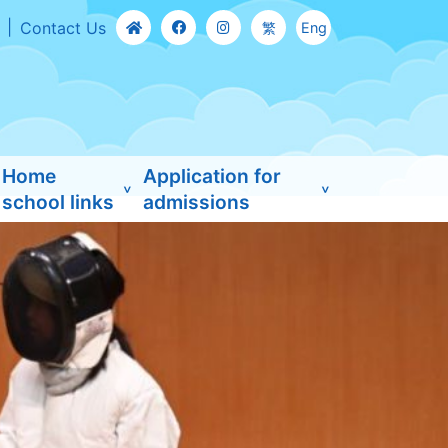
Contact Us
繁
Eng
Home
Application for
school links
admissions