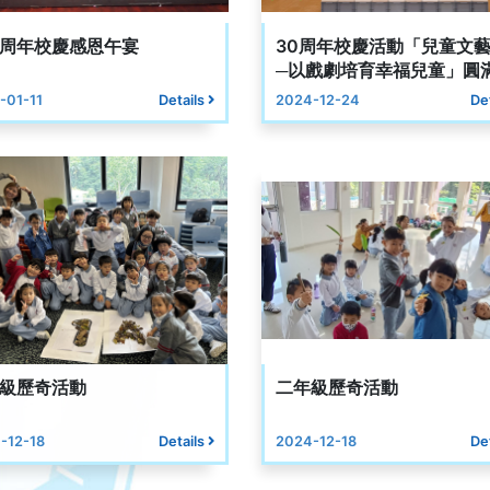
周年校慶感恩午宴
30周年校慶活動「兒童文
─以戲劇培育幸福兒童」圓
行
-01-11
Details
2024-12-24
De
級歷奇活動
二年級歷奇活動
-12-18
Details
2024-12-18
De