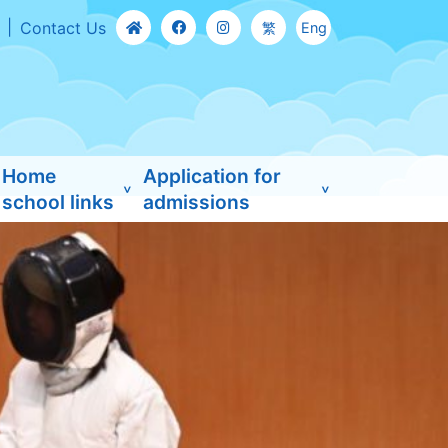
Contact Us
繁
Eng
Home
Application for
school links
admissions