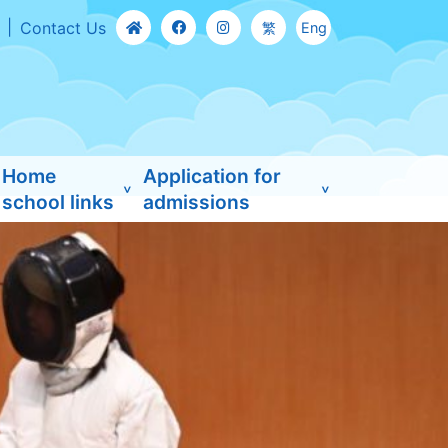
Contact Us
繁
Eng
Home
Application for
school links
admissions