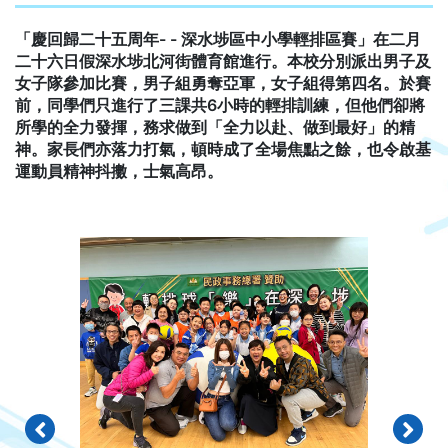
「慶回歸二十五周年- - 深水埗區中小學輕排區賽」在二月
二十六日假深水埗北河街體育館進行。本校分別派出男子及
女子隊參加比賽，男子組勇奪亞軍，女子組得第四名。於賽
前，同學們只進行了三課共6小時的輕排訓練，但他們卻將
所學的全力發揮，務求做到「全力以赴、做到最好」的精
神。家長們亦落力打氣，頓時成了全場焦點之餘，也令啟基
運動員精神抖擻，士氣高昂。