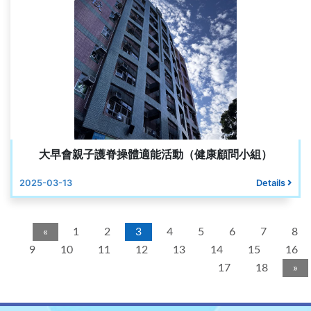
大早會親子護脊操體適能活動（健康顧問小組）
2025-03-13
Details
«
1
2
3
4
5
6
7
8
9
10
11
12
13
14
15
16
17
18
»