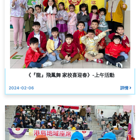
《『龍』飛鳳舞 家校喜迎春》-上午活動
2024-02-06
詳情