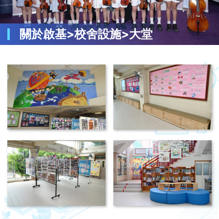
關於啟基>校舍設施>大堂