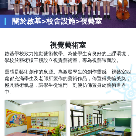
關於啟基>校舍設施>視藝室
視覺藝術室
啟基學校致力推動藝術教學。為使學生有良好的上課環境，
學校於藝術樓三樓設立視覺藝術室，專為視藝課而設。
靈感是藝術創作的泉源。為激發學生的創作靈感，視藝室四
處都充滿學生及老師所製作的藝術作品，佈置得美輪美奐，
極具藝術氣息，讓學生從進門一刻便仿佛置身於藝術世界
中。