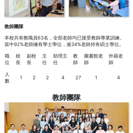
教師團隊
本校共有教職員63名，全部老師均已接受教師專業訓練。
當中92%老師擁有學士學位，逾34%老師持有碩士學位。
職
校
副校
主
助理主
教
圖書館老
外藉老
位
長
長
任
任
師
師
師
人
1
2
2
4
27
1
4
數
教師團隊