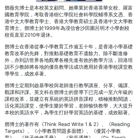
鄧薇先博士是本校英文顧問。她畢業於香港英華女校、羅富
國教育學院，考取香港樹仁學院社會科學院輔導系文憑、香
港中文大學教育學士、香港大學教育碩士及香港中文大學教
育博士。鄧博士於1999年為浸信會沙田圍呂明才小學創校
校長直至2010年退休。
鄧博士在香港從事小學教育工作逾五十年，是香港小學基礎
教育改革的先鋒，對推動基礎教育不遺餘力。除不斷進修
外，亦到訪世界各地觀摩各種先進有效的教學方法，回港培
訓不少教師將各地的優良教學法成功應用於香港學校課堂教
導學生，成效卓著。
鄧博士定期到啟基學校與老師進行教學講座、分享、備課、
觀課和評課。英文科在鄧博士的督導下已完成一至六年級的
課程改革，並建立有系統的英語拼音課程，積極推動閱讀，
活化英語課堂，使學生樂於學習，老師愉快教學，大大提升
本校的英語水平，為學生打好學習英語的基礎，成效顯著。
鄧博士的著作有《Think Read Write 1 & 2》、《Reading
Targets》、《小學教育問題多面體》、《優質小學教
育》、《孩子維修手冊》、《家長通勝》、《Dr. Tang’s