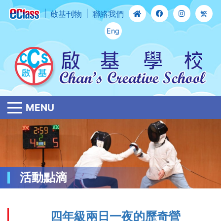
啟基刊物
聯絡我們
繁
Eng
MENU
活動點滴
四年級兩日一夜的歷奇營