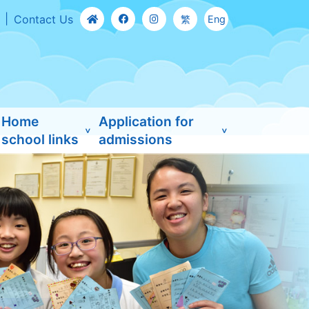
Contact Us
繁
Eng
Home
Application for
school links
admissions