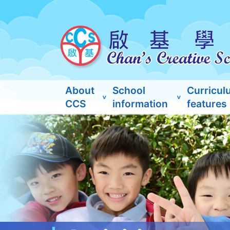
About
School
Curricul
CCS
information
features