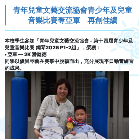
青年兒童文藝交流協會青少年及兒童
音樂比賽奪亞軍 再創佳績
本校學生參加「青年兒童文藝交流協會
-
第十四屆青少年及
兒童音樂比賽
鋼琴
2026 P1-2
組」，榮獲：
•
亞軍
— 2K
潘懿德
同學以優異琴藝在賽事中脫穎而出，充分展現平日勤奮練習
的成果。