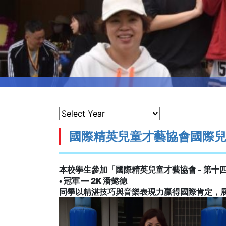
國際精英兒童才藝協會國際
本校學生參加「國際精英兒童才藝協會
-
第十
•
冠軍
— 2K
潘懿德
同學以精湛技巧與音樂表現力贏得國際肯定，