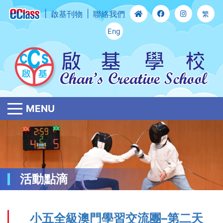
啟基刊物
聯絡我們
繁
Eng
MENU
活動點滴
小五全級澳門學習交流團–第二天