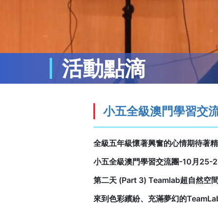
活動點滴
小五全級澳門學習交流團–
全級五年級懷著興奮的心情期待著精
小五全級澳門學習交流團-10月25-2
第二天 (Part 3) Teamlab超自然空
來到色彩繽紛、充滿夢幻的TeamLab