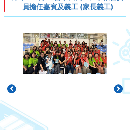
員擔任嘉賓及義工 (家長義工)