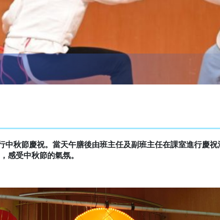
舉行中秋節慶祝。當天午膳後由班主任及副班主任在課室進行慶
，感受中秋節的氣氛。