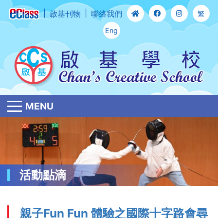
啟基刊物
聯絡我們
繁
Eng
MENU
活動點滴
親子Fun Fun 體驗之國際十字路會尋