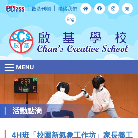
啟基刊物
聯絡我們
繁
Eng
MENU
活動點滴
4H班「校園新氣象工作坊」家長義工