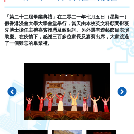
「第二十二屆畢業典禮」在二零二一年七月五日（星期一）
假香港浸會大學大學會堂舉行，當天由本校英文科顧問鄧薇
先博士擔任主禮嘉賓授憑及致勉詞。另外還有遊藝節目表演
助慶。在疫情下，感謝三百多位家長及嘉賓出席，大家渡過
了一個難忘的畢業禮。