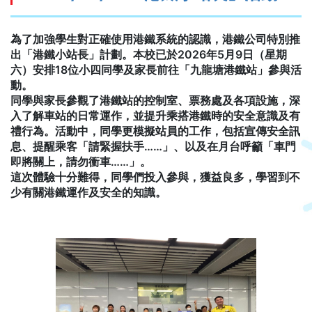
為了加強學生對正確使用港鐵系統的認識，港鐵公司特別推
出「港鐵小站長」計劃。本校已於2026年5月9日（星期
六）安排18位小四同學及家長前往「九龍塘港鐵站」參與活
動。
同學與家長參觀了港鐵站的控制室、票務處及各項設施，深
入了解車站的日常運作，並提升乘搭港鐵時的安全意識及有
禮行為。活動中，同學更模擬站員的工作，包括宣傳安全訊
息、提醒乘客「請緊握扶手……」、以及在月台呼籲「車門
即將關上，請勿衝車……」。
這次體驗十分難得，同學們投入參與，獲益良多，學習到不
少有關港鐵運作及安全的知識。