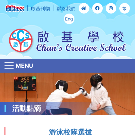
啟基刊物
聯絡我們
繁
Eng
MENU
活動點滴
游泳校隊選拔