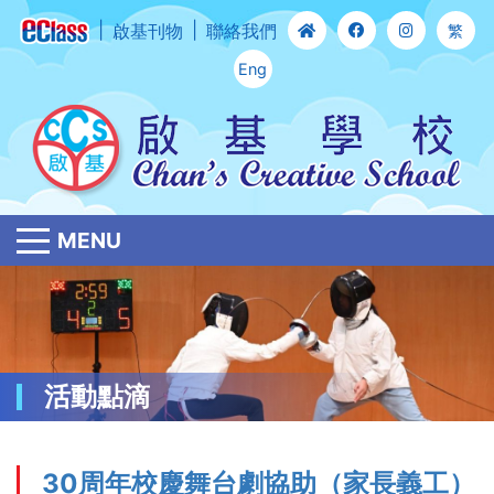
啟基刊物
聯絡我們
繁
Eng
MENU
活動點滴
30周年校慶舞台劇協助（家長義工）