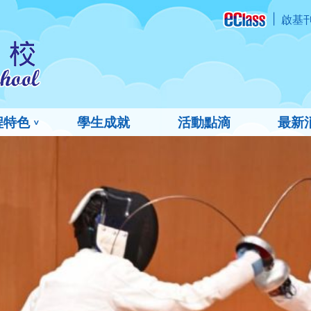
啟基
程特色
學生成就
活動點滴
最新