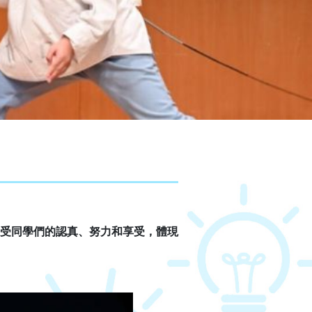
。
受同學們的認真、努力和享受，體現