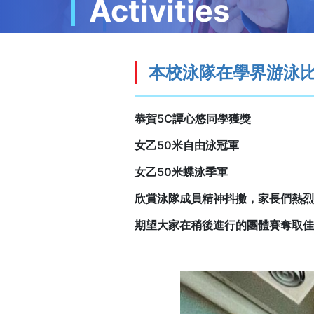
Activities
本校泳隊在學界游泳
恭賀5C譚心悠同學獲獎
女乙50米自由泳冠軍
女乙50米蝶泳季軍
欣賞泳隊成員精神抖擻，家長們熱烈
期望大家在稍後進行的團體賽奪取佳