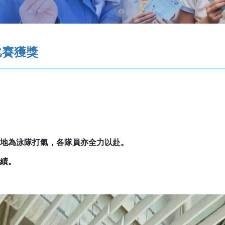
比賽獲獎
地為泳隊打氣，各隊員亦全力以赴。
績。