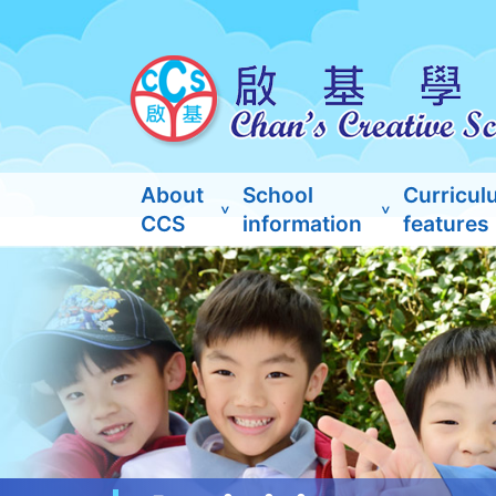
About
School
Curricul
CCS
information
features