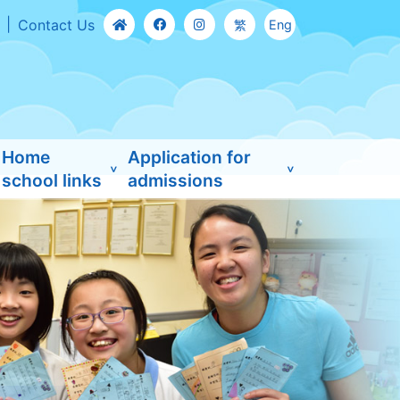
Contact Us
繁
Eng
Home
Application for
school links
admissions